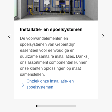
Installatie- en spoelsystemen
Geb
De voorwandelementen en
De p
spoelsystemen van Geberit zijn
inbo
essentieel voor eenvoudige en
kera
duurzame sanitaire installaties. Dankzij
spoe
ons assortiment componenten kunnen
opti
onze klanten oplossingen op maat
samenstellen.
Ontdek onze installatie- en
spoelsystemen