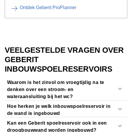
Ontdek Geberit ProPlanner
VEELGESTELDE VRAGEN OVER
GEBERIT
INBOUWSPOELRESERVOIRS
Waarom is het zinvol om vroegtijdig na te
denken over een stroom- en
wateraansluiting bij het wc?
Hoe herken je welk inbouwspoelreservoir in
Een elektrische aansluiting bij het wc moet al in de
de wand is ingebouwd
ruwbouwfase worden voorzien, bijvoorbeeld met de
Kan een Geberit spoelreservoir ook in een
Geberit Power & Connect Box
.
Met de
Geberit Pro app
kunnen sanitairinstallateurs
droogbouwwand worden ingebouwd?