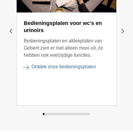
Bedieningsplaten voor wc's en
Ele
urinoirs
wat
in h
Bedieningsplaten en afdekplaten van
Geberit zien er niet alleen mooi uit, ze
Aans
hebben ook veelzijdige functies.
make
comf
Ontdek onze bedieningsplaten
zoal
DuoF
orië