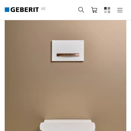
BE
Zoeken
Winkelmandje