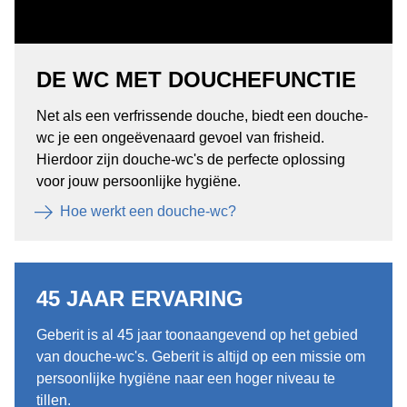
DE WC MET DOUCHEFUNCTIE
Net als een verfrissende douche, biedt een douche-
wc je een ongeëvenaard gevoel van frisheid.
Hierdoor zijn douche-wc's de perfecte oplossing
voor jouw persoonlijke hygiëne.
Hoe werkt een douche-wc?
45 JAAR ERVARING
Geberit is al 45 jaar toonaangevend op het gebied
van douche-wc's. Geberit is altijd op een missie om
persoonlijke hygiëne naar een hoger niveau te
tillen.