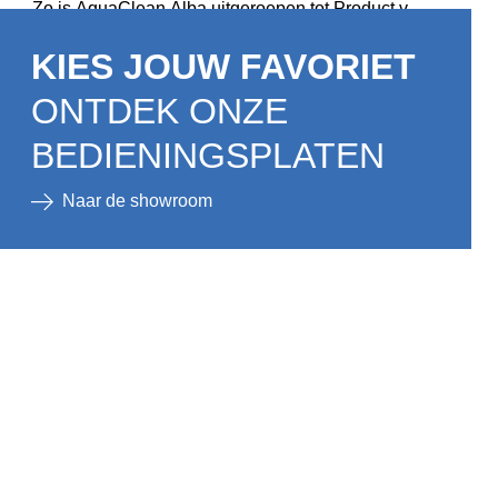
Zo is AquaClean Alba uitgeroepen tot Product van
het Jaar 2026 in zijn categorie!
Ontdek meer
KIES JOUW FAVORIET
ONTDEK ONZE
BEDIENINGSPLATEN
Naar de showroom