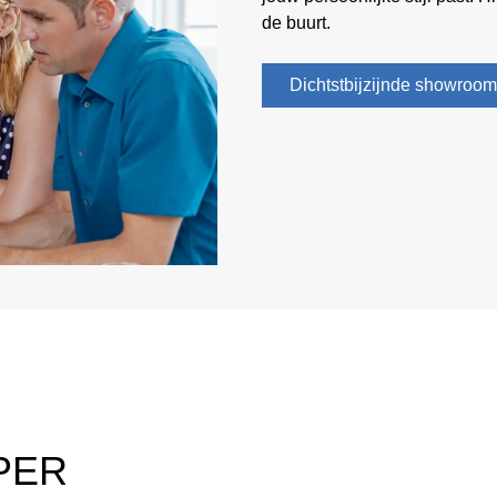
de buurt.
Dichtstbijzijnde showroom 
PER