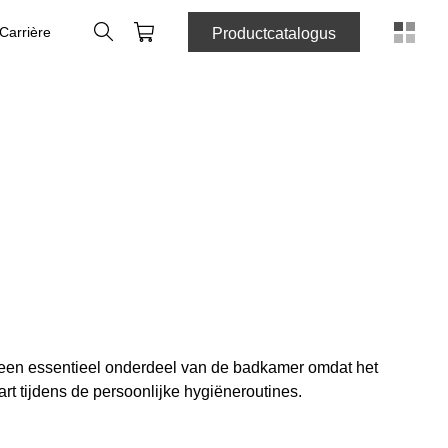
Zoeken
Winkelmandje
Carrière
Productcatalogus
d een essentieel onderdeel van de badkamer omdat het
t tijdens de persoonlijke hygiëneroutines.