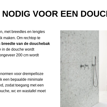
R NODIG VOOR EEN DOUC
en, met breedtes en lengtes
ijk maken. Om rechtop te
n breedte van de douchebak
e in de douche wordt
n ongeveer 200 cm wordt
e normen voor drempelloze
bak een bepaalde minimale
wd, zodat toegang met een
ouche, wc en wastafel moet