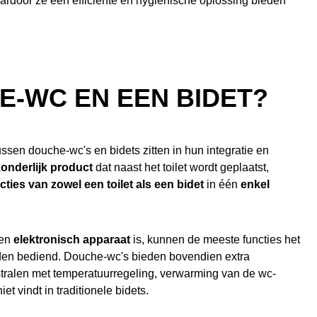
ardoor ze een efficiënte en hygiënische oplossing bieden
E-WC EN EEN BIDET?
ussen douche-wc's en bidets zitten in hun integratie en
zonderlijk product
dat naast het toilet wordt geplaatst,
cties van zowel een toilet als een bidet
in één
enkel
en
elektronisch apparaat
is, kunnen de meeste functies het
den bediend. Douche-wc's bieden bovendien extra
stralen met temperatuurregeling, verwarming van de wc-
iet vindt in traditionele bidets.