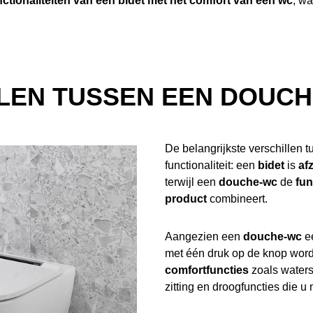
nctionaliteiten van een bidet met het comfort van een wc
, wa
LLEN TUSSEN EEN DOUCH
De belangrijkste verschillen t
functionaliteit: een
bidet
is
af
terwijl een
douche-wc
de
fun
product
combineert.
Aangezien een
douche-wc
e
met één druk op de knop wor
comfortfuncties
zoals water
zitting en droogfuncties die u n