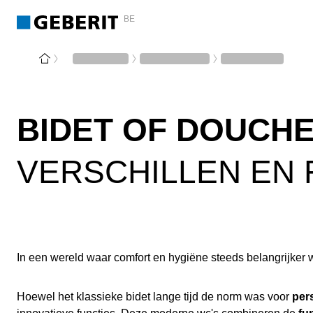
BE
BIDET OF DOUCH
VERSCHILLEN EN 
In een wereld waar comfort en hygiëne steeds belangrijker 
Hoewel het klassieke bidet lange tijd de norm was voor
per