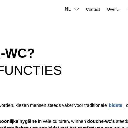
NL
Contact
Over ons
E-WC?
FUNCTIES
worden, kiezen mensen steeds vaker voor traditionele
bidets
o
soonlijke hygiëne
in vele culturen, winnen
douche-wc's
steeds