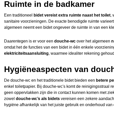
Ruimte in de badkamer
Een traditioneel
bidet vereist extra ruimte naast het toilet
,
sanitaire voorzieningen. De exacte benodigde ruimte varieert
algemeen neemt een bidet ongeveer de ruimte in van een klein
Daarentegen is er voor een
douche-wc
over het algemeen
n
omdat het de functies van een bidet in één enkele voorzienin
elektriciteitsaansluiting
, waarmee idealiter rekening gehou
Hygiëneaspecten van douch
De douche-wc en het traditionele bidet bieden een
betere pe
enkel toiletpapier. Bij douche-wc's komt de reinigingsstraal r
geen oppervlakken zijn die in contact kunnen komen met zi
zowel
douche-wc’s als bidets
vereisen een zekere aandacht 
hygiëne afhankelijk van het juiste gebruik en onderhoud van 