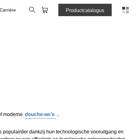
Zoeken
Winkelmandje
Carrière
Productcatalogus
f moderne
douche-wc’s
.
 populairder dankzij hun technologische vooruitgang en