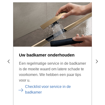
Uw badkamer onderhouden
Hou
geb
Een regelmatige service in de badkamer
acc
is de moeite waard om latere schade te
voorkomen. We hebben een paar tips
Hou
voor u.
gev
sfee
Checklist voor service in de
bep
badkamer
geh
veel