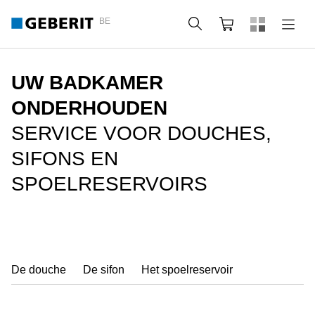
BE
Zoeken
Winkelmandje
UW BADKAMER
ONDERHOUDEN
SERVICE VOOR DOUCHES,
SIFONS EN
SPOELRESERVOIRS
De douche
De sifon
Het spoelreservoir