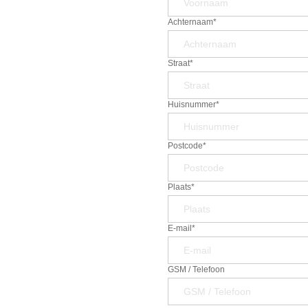
Achternaam*
Straat*
Huisnummer*
Postcode*
Plaats*
E-mail*
GSM / Telefoon