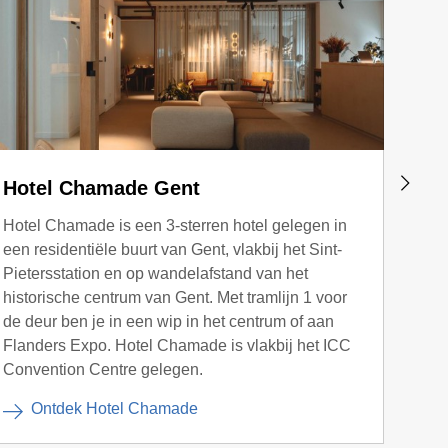
Hotel Chamade Gent
ZAE
Hotel Chamade is een 3-sterren hotel gelegen in
Het Z
een residentiële buurt van Gent, vlakbij het Sint-
10 mi
Pietersstation en op wandelafstand van het
over 
historische centrum van Gent. Met tramlijn 1 voor
bezie
de deur ben je in een wip in het centrum of aan
Grote
Flanders Expo. Hotel Chamade is vlakbij het ICC
Er ri
Convention Centre gelegen.
kusts
Ontdek Hotel Chamade
O