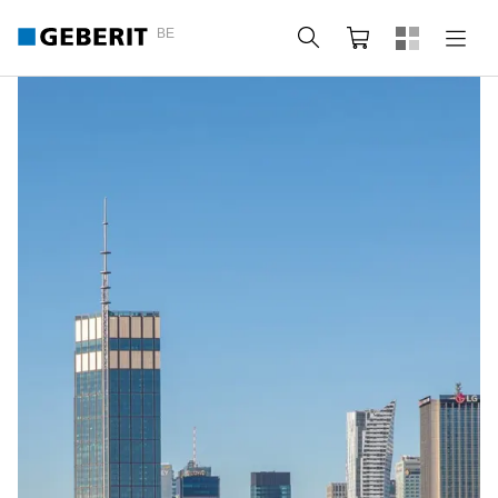
BE
Zoeken
Winkelmandje