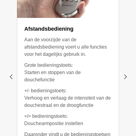
Afstandsbediening
Zij
Aan de voorzijde van de
Via 
afstandsbediening voert u alle functies
de d
voor het dagelijks gebruik in.
func
Grote bedieningstoets:
Grot
Starten en stoppen van de
Douc
douchefunctie
Bove
+/- bedieningstoets:
Inte
Verhoog en verlaag de intensiteit van de
Onde
douchestraal en de droogfunctie
Inte
</> bedieningstoets:
In h
Douchearmpositie instellen
bevi
Daaronder vindt u de bedieningstoetsen
info