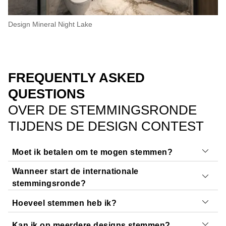
Design Mineral Night Lake
FREQUENTLY ASKED
QUESTIONS
OVER DE STEMMINGSRONDE
TIJDENS DE DESIGN CONTEST
Moet ik betalen om te mogen stemmen?
Wanneer start de internationale
Nee, deelnemen aan de stemmingsrondes is volledig
stemmingsronde?
gratis.
Hoeveel stemmen heb ik?
De internationale stemmingsronde loopt van
21
september tot en met 31 oktober 2026.
Kan ik op meerdere designs stemmen?