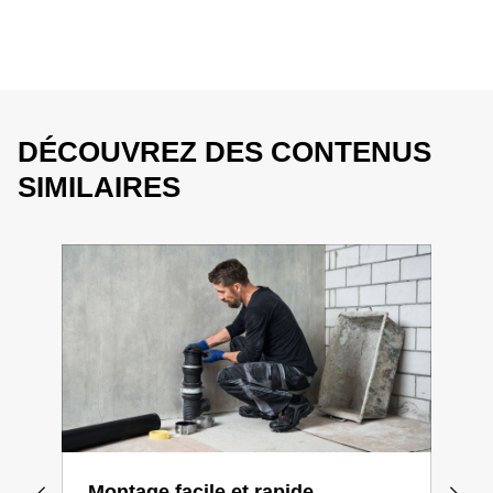
DÉCOUVREZ DES CONTENUS
SIMILAIRES
Montage facile et rapide
Pla